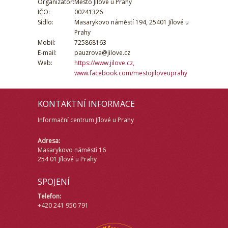
Organizátor:
Město Jílové u Prahy
IČO:
00241326
Sídlo:
Masarykovo náměstí 194, 25401 Jílové u
Prahy
Mobil:
725868163
E-mail:
pauzrova@jilove.cz
Web:
https://www.jilove.cz,
www.facebook.com/mestojiloveuprahy
KONTAKTNÍ INFORMACE
Informační centrum Jílové u Prahy
Adresa:
Masarykovo náměstí 16
254 01 Jílové u Prahy
SPOJENÍ
Telefon:
+420 241 950 791