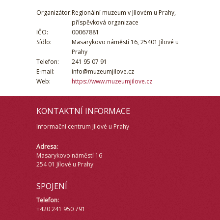
Organizátor:
Regionální muzeum v Jílovém u Prahy,
příspěvková organizace
IČO:
00067881
Sídlo:
Masarykovo náměstí 16, 25401 Jílové u
Prahy
Telefon:
241 95 07 91
E-mail:
info@muzeumjilove.cz
Web:
https://www.muzeumjilove.cz
KONTAKTNÍ INFORMACE
Informační centrum Jílové u Prahy
Adresa:
Masarykovo náměstí 16
254 01 Jílové u Prahy
SPOJENÍ
Telefon:
+420 241 950 791