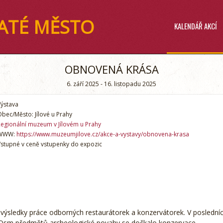
ATÉ MĚSTO
KALENDÁŘ AKCÍ
OBNOVENÁ KRÁSA
6. září 2025 - 16. listopadu 2025
ýstava
bec/Město: Jílové u Prahy
egionální muzeum v Jílovém u Prahy
WWW:
https://www.muzeumjilove.cz/akce-a-vystavy/obnovena-krasa
stupné v ceně vstupenky do expozic
 výsledky práce odborných restaurátorek a konzervátorek. V poslední
. Osm předmětů archeologické povahy se dočkalo konzervace.