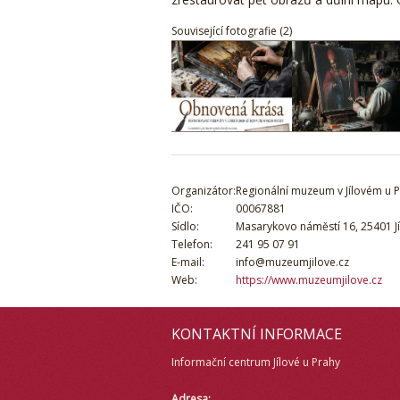
Související fotografie (2)
Organizátor:
Regionální muzeum v Jílovém u 
IČO:
00067881
Sídlo:
Masarykovo náměstí 16, 25401 Jí
Telefon:
241 95 07 91
E-mail:
info@muzeumjilove.cz
Web:
https://www.muzeumjilove.cz
KONTAKTNÍ INFORMACE
Informační centrum Jílové u Prahy
Adresa: