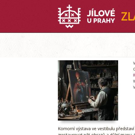
ZL
V
O
R
V
Komorní výstava ve vestibulu představí
zrestaurovat pět obrazů a důlní mapu