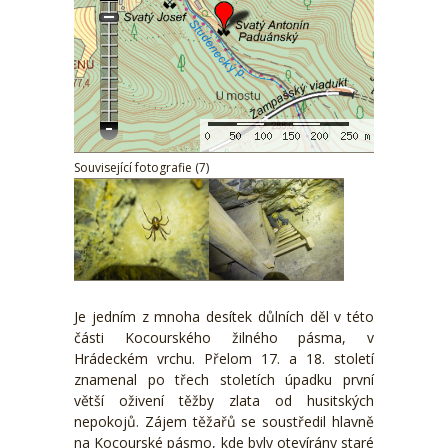
Související fotografie (7)
Je jedním z mnoha desítek důlních děl v této
části Kocourského žilného pásma, v
Hrádeckém vrchu. Přelom 17. a 18. století
znamenal po třech stoletích úpadku první
větší oživení těžby zlata od husitských
nepokojů. Zájem těžařů se soustředil hlavně
na Kocourské pásmo, kde byly otevírány staré