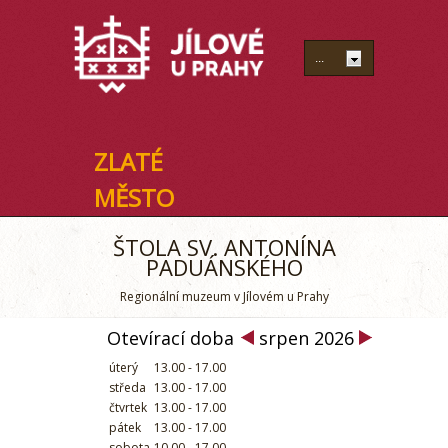
ZLATÉ
MĚSTO
ŠTOLA SV. ANTONÍNA
PADUÁNSKÉHO
Regionální muzeum v Jílovém u Prahy
Otevírací doba
srpen 2026
úterý
13.00 - 17.00
středa
13.00 - 17.00
čtvrtek
13.00 - 17.00
pátek
13.00 - 17.00
sobota
10.00 - 17.00