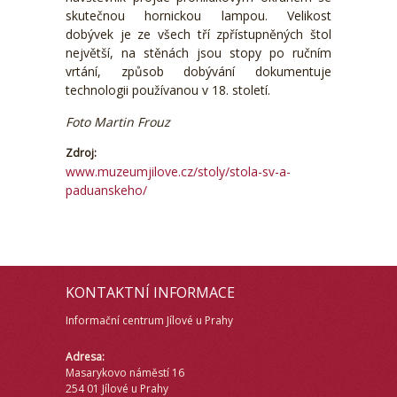
skutečnou hornickou lampou. Velikost
dobývek je ze všech tří zpřístupněných štol
největší, na stěnách jsou stopy po ručním
vrtání, způsob dobývání dokumentuje
technologii používanou v 18. století.
Foto Martin Frouz
Zdroj:
www.muzeumjilove.cz/stoly/stola-sv-a-
paduanskeho/
KONTAKTNÍ INFORMACE
Informační centrum Jílové u Prahy
Adresa:
Masarykovo náměstí 16
254 01 Jílové u Prahy