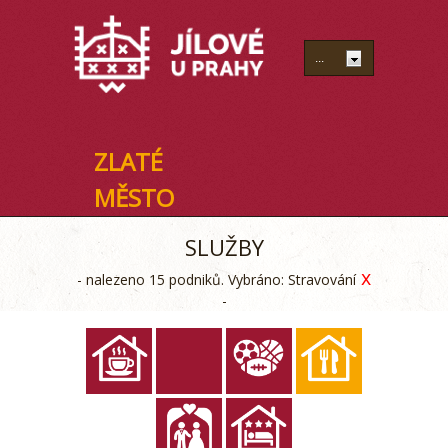
ZLATÉ
MĚSTO
SLUŽBY
x
- nalezeno 15 podniků. Vybráno: Stravování
-