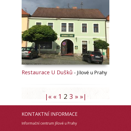
Restaurace U Dušků
- Jílové u Prahy
|«
«
1
2
3
»
»|
KONTAKTNÍ INFORMACE
Informační centrum Jílové u Prahy