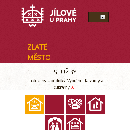
ZLATÉ
MĚSTO
SLUŽBY
- nalezeny 4 podniky. Vybráno: Kavárny a
x
cukrárny
-